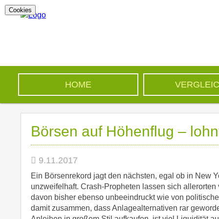
Cookies
HOME
VERGLEI
Börsen auf Höhenflug – lohnt
9.11.2017
Ein Börsenrekord jagt den nächsten, egal ob in New Yo
unzweifelhaft. Crash-Propheten lassen sich allerorten
davon bisher ebenso unbeeindruckt wie von politische
damit zusammen, dass Anlagealternativen rar geworde
Anleihen in großem Stil aufkaufen, ist viel Liquidität