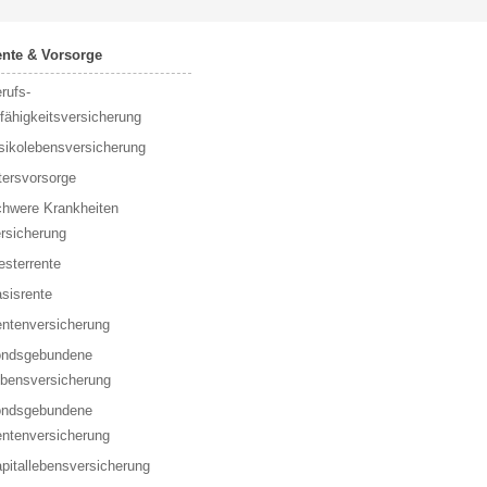
nte & Vorsorge
rufs­
fähigkeitsversicherung
sikolebensversicherung
tersvorsorge
hwere Krankheiten
rsicherung
esterrente
sisrente
ntenversicherung
ondsgebundene
bensversicherung
ondsgebundene
ntenversicherung
pitallebensversicherung