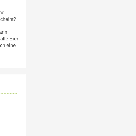
ine
scheint?
kann
alle Eier
rch eine