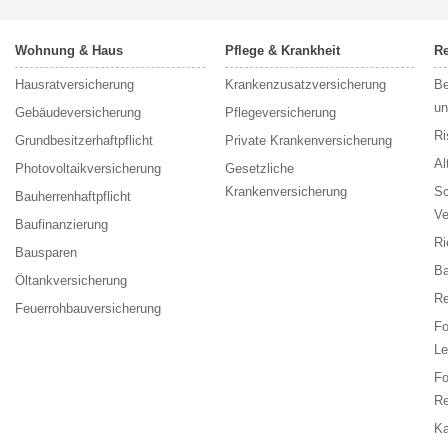
Wohnung & Haus
Pflege & Krankheit
Re
Hausratversicherung
Krankenzusatzversicherung
Be
un
Gebäudeversicherung
Pflegeversicherung
Ri
Grundbesitzerhaftpflicht
Private Krankenversicherung
Al
Photovoltaikversicherung
Gesetzliche
Krankenversicherung
Sc
Bauherrenhaftpflicht
Ve
Baufinanzierung
Ri
Bausparen
Ba
Öltankversicherung
Re
Feuerrohbauversicherung
F
Le
F
Re
Ka