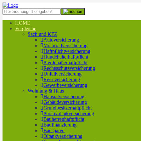
HOME
Vergleiche
Sach und KFZ
Autoversicherung
Motorradversicherung
Haftpflichtversicherung
Hundehalterhaftpflicht
Pferdehalterhaftpflicht
Rechtsschutzversicherung
Unfallversicherung
Reiseversicherung
Gewerbeversicherung
Wohnung & Haus
Hausratversicherung
Gebäudeversicherung
Grundbesitzerhaftpflicht
Photovoltaikversicherung
Bauherrenhaftpflicht
Baufinanzierung
Bausparen
Öltankversicherung