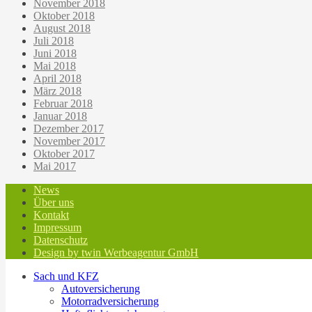
November 2018
Oktober 2018
August 2018
Juli 2018
Juni 2018
Mai 2018
April 2018
März 2018
Februar 2018
Januar 2018
Dezember 2017
November 2017
Oktober 2017
Mai 2017
News
Über uns
Kontakt
Impressum
Datenschutz
Design by twin Werbeagentur GmbH
Sach und KFZ
Autoversicherung
Motorradversicherung