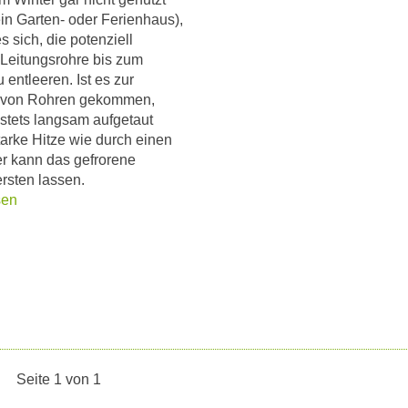
ein Garten- oder Ferienhaus),
s sich, die potenziell
Leitungsrohre bis zum
 entleeren. Ist es zur
 von Rohren gekommen,
e stets langsam aufgetaut
arke Hitze wie durch einen
r kann das gefrorene
ersten lassen.
sen
Seite 1 von 1