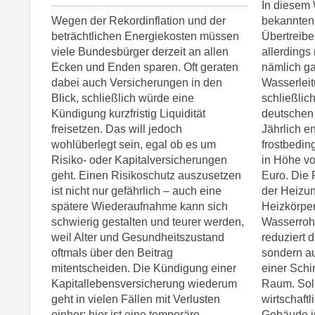
In diesem 
Wegen der Rekordinflation und der
bekannten
beträchtlichen Energiekosten müssen
Übertreibe
viele Bundesbürger derzeit an allen
allerding
Ecken und Enden sparen. Oft geraten
nämlich ga
dabei auch Versicherungen in den
Wasserleit
Blick, schließlich würde eine
schließlich
Kündigung kurzfristig Liquidität
deutschen 
freisetzen. Das will jedoch
Jährlich e
wohlüberlegt sein, egal ob es um
frostbedi
Risiko- oder Kapitalversicherungen
in Höhe vo
geht. Einen Risikoschutz auszusetzen
Euro. Die 
ist nicht nur gefährlich – auch eine
der Heizun
spätere Wiederaufnahme kann sich
Heizkörper
schwierig gestalten und teurer werden,
Wasserrohr
weil Alter und Gesundheitszustand
reduziert d
oftmals über den Beitrag
sondern au
mitentscheiden. Die Kündigung einer
einer Schi
Kapitallebensversicherung wiederum
Raum. Sol
geht in vielen Fällen mit Verlusten
wirtschaftl
einher; hier ist eine temporäre
Gebäude im