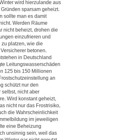
Winter wird hierzulande aus
 Gründen sparsam geheizt.
n sollte man es damit
s nicht. Werden Räume
r nicht beheizt, drohen die
ungen einzufrieren und
 zu platzen, wie die
Versicherer betonen.
ntstehen in Deutschland
ngte Leitungswasserschäden
n 125 bis 150 Millionen
Frostschutzeinstellung an
g schützt nur den
 selbst, nicht aber
e. Wird konstant geheizt,
as nicht nur das Frostrisiko,
ch die Wahrscheinlichkeit
mmelbildung im jeweiligen
lte eine Beheizung
ich unsinnig sein, weil das
 Winter gar nicht genutzt