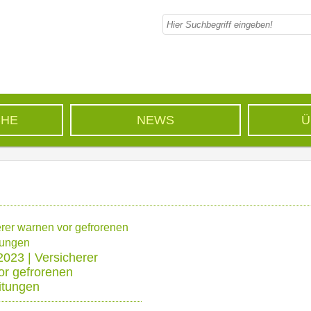
CHE
NEWS
Ü
2023 | Versicherer
or gefrorenen
itungen