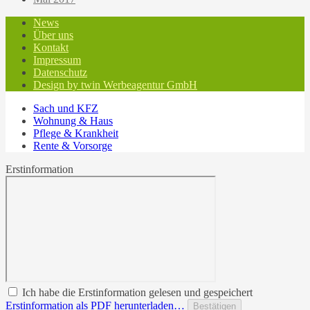
News
Über uns
Kontakt
Impressum
Datenschutz
Design by twin Werbeagentur GmbH
Sach und KFZ
Wohnung & Haus
Pflege & Krankheit
Rente & Vorsorge
Erstinformation
Ich habe die Erstinformation gelesen und gespeichert
Erstinformation als PDF herunterladen…
Bestätigen