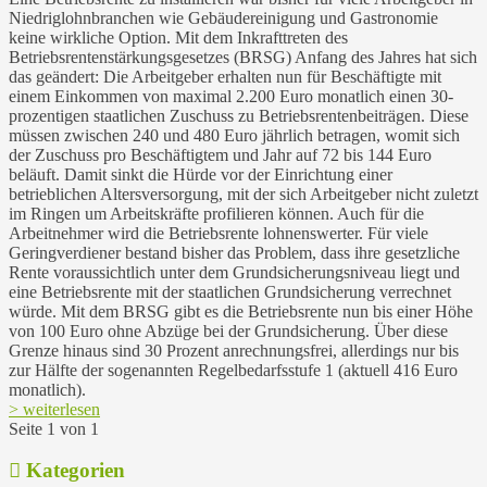
Niedriglohnbranchen wie Gebäudereinigung und Gastronomie
keine wirkliche Option. Mit dem Inkrafttreten des
Betriebsrentenstärkungsgesetzes (BRSG) Anfang des Jahres hat sich
das geändert: Die Arbeitgeber erhalten nun für Beschäftigte mit
einem Einkommen von maximal 2.200 Euro monatlich einen 30-
prozentigen staatlichen Zuschuss zu Betriebsrentenbeiträgen. Diese
müssen zwischen 240 und 480 Euro jährlich betragen, womit sich
der Zuschuss pro Beschäftigtem und Jahr auf 72 bis 144 Euro
beläuft. Damit sinkt die Hürde vor der Einrichtung einer
betrieblichen Altersversorgung, mit der sich Arbeitgeber nicht zuletzt
im Ringen um Arbeitskräfte profilieren können. Auch für die
Arbeitnehmer wird die Betriebsrente lohnenswerter. Für viele
Geringverdiener bestand bisher das Problem, dass ihre gesetzliche
Rente voraussichtlich unter dem Grundsicherungsniveau liegt und
eine Betriebsrente mit der staatlichen Grundsicherung verrechnet
würde. Mit dem BRSG gibt es die Betriebsrente nun bis einer Höhe
von 100 Euro ohne Abzüge bei der Grundsicherung. Über diese
Grenze hinaus sind 30 Prozent anrechnungsfrei, allerdings nur bis
zur Hälfte der sogenannten Regelbedarfsstufe 1 (aktuell 416 Euro
monatlich).
> weiterlesen
Seite 1 von 1
Kategorien