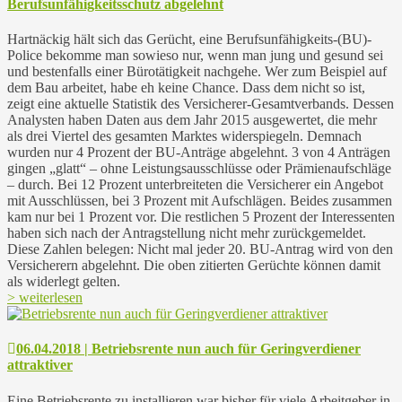
Berufsunfähigkeitsschutz abgelehnt
Hartnäckig hält sich das Gerücht, eine Berufsunfähigkeits-(BU)-
Police bekomme man sowieso nur, wenn man jung und gesund sei
und bestenfalls einer Bürotätigkeit nachgehe. Wer zum Beispiel auf
dem Bau arbeitet, habe eh keine Chance. Dass dem nicht so ist,
zeigt eine aktuelle Statistik des Versicherer-Gesamtverbands. Dessen
Analysten haben Daten aus dem Jahr 2015 ausgewertet, die mehr
als drei Viertel des gesamten Marktes widerspiegeln. Demnach
wurden nur 4 Prozent der BU-Anträge abgelehnt. 3 von 4 Anträgen
gingen „glatt“ – ohne Leistungsausschlüsse oder Prämienaufschläge
– durch. Bei 12 Prozent unterbreiteten die Versicherer ein Angebot
mit Ausschlüssen, bei 3 Prozent mit Aufschlägen. Beides zusammen
kam nur bei 1 Prozent vor. Die restlichen 5 Prozent der Interessenten
haben sich nach der Antragstellung nicht mehr zurückgemeldet.
Diese Zahlen belegen: Nicht mal jeder 20. BU-Antrag wird von den
Versicherern abgelehnt. Die oben zitierten Gerüchte können damit
als widerlegt gelten.
> weiterlesen
06.04.2018 | Betriebsrente nun auch für Geringverdiener
attraktiver
Eine Betriebsrente zu installieren war bisher für viele Arbeitgeber in