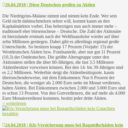
26.04.2018 | Diese Deutschen greifen zu Aktien
Die Niedrigzins-Malaise nimmt und nimmt kein Ende. Wer sein
Geld nicht dahinschmelzen sehen will, kommt kaum an den
Kapitalmärkten vorbei. Das beherzigen nun auch immer mehr –
traditionell eher börsenscheue – Deutsche. Die Zahl der Aktionäre
ist hierzulande erstmals nach der Weltfinanzkrise wieder auf über
zehn Millionen gestiegen. Dabei gibt es allerdings regional große
Unterschiede. So besitzen knapp 17 Prozent (Vorjahr: 15) der
Westdeutschen Aktien bzw. Fondsanteile, aber nur gut 11 Prozent
(10,3) der Ostdeutschen. Die größte Altersgruppe unter den
Aktionären stellen die über 60-Jährigen, die fast 3,5 Millionen
Aktienbesitzer vorweisen können. Bei den 14- bis 39-Jährigen sind
es 2,2 Millionen. Weiterhin steigt die Aktienbesitzquote, kaum
überraschenderweise, mit dem Einkommen: Nur 6 Prozent der
Deutschen, die weniger als 2.000 Euro netto im Monat verdienen,
halten Aktien. Bei Einkommen zwischen 2.000 und 3.000 Euro sind
es schon 13 Prozent. Von den Gutverdienern, die auf mehr als 4.000
Euro Monatsverdienst kommen, besitzt jeder dritte Aktien.
> weiterlesen
24.04.2018 | Kfz-Versicherung muss bei Bagatellschäden kein