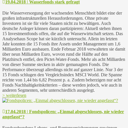
19.04.2018 | Wasserfonds stark gefragt
Die Wasserversorgung der wachsenden Menschheit bildet eine der
großen infrastrukturellen Herausforderungen. Ohne private
Investoren ist sie für viele Staaten nicht zu bewältigen. Auch
deutsche Anleger können daran partizipieren: Aktuell stehen ihnen
15 Investmentfonds offen, die auf die Wasserwirtschaft setzen. Das
Analysehaus Scope hat sie kürzlich untersucht. Allein im letzten
Jahr konnten die 15 Fonds ihre Assets under Management um 1,6
Milliarden Euro ausbauen. Ende Februar 2018 verwalteten sie damit
über neun Milliarden Euro, wovon rund die Hälfte auf den
Platzhirsch entfiel, den Pictet-Water-Fonds. Mehr als acht Milliarden
von dieser Summe stecken in aktiv gemanagten Fonds. Die
Performance überzeugt allerdings nicht auf ganzer Linie. Nur 3 der
15 Fonds schlugen den Vergleichsindex MSCI World. Die Spanne
reichte von 1,44 bis 6,82 Prozent p. a. Zudem beherzigen nur acht
Fonds Nachhaltigkeitskriterien – diese werden jedoch, wie auch in
anderen Segmenten, sehr unterschiedlich ausgelegt.
> weiterlesen
17.04.2018 | Fondspolicen: „Einmal abgeschlossen, nie wieder
angefasst“?
Fondsgebundene Lebens- und Rentenversicherungen gewinnen