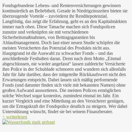
Fondsgebundene Lebens- und Rentenversicherungen gewinnen
kontinuierlich an Beliebtheit. Gerade in Niedrigzinszeiten bieten sie
überzeugende Vorteile – zuvörderst ihr Renditepotenzial.
Langfristig, das zeigt die Erfahrung, geht es an den Kapitalmärkten
immer nach oben. Diese Tatsache machen sich Fondspolicen
zunutze und verknüpfen sie mit verschiedenen
Sicherheitsmaßnahmen, von Beitragsgarantien bis
Ablaufmanagement. Doch laut einer neuen Studie schöpfen die
meisten Versicherten das Potenzial des Produkts nicht aus.
Hauptgrund ist die Auswahl zu schwacher Fonds – und das
anschließende Festhalten daran. Denn nach dem Motto „Einmal
abgeschlossen, nie wieder angefasst“ lassen zahlreiche Versicherte
ihre Police in der Schublade schmoren und wundern sich allenfalls
Jahr für Jahr darüber, dass der mitgeteilte Rückkaufswert nicht den
Erwartungen entspricht. Dabei lassen sich mäßig performende
Fonds (und darunter finden sich viele mit bekannten Namen) ohne
großen Aufwand aussortieren. Die meisten Policen ermöglichen
solche Wechsel sogar kostenlos, zumindest einmal im Jahr. Ein
kurzer Vergleich und eine Mitteilung an den Versicherer genügen,
um die Ertragskraft der Fondspolice deutlich zu steigern. Wer dabei
Unterstützung wünscht, findet sie bei seinem Finanzberater.
> weiterlesen