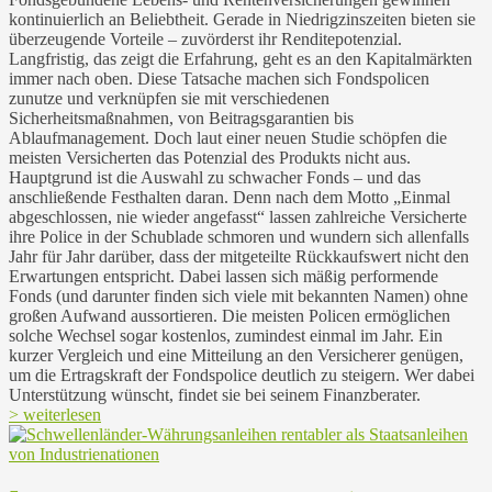
kontinuierlich an Beliebtheit. Gerade in Niedrigzinszeiten bieten sie
überzeugende Vorteile – zuvörderst ihr Renditepotenzial.
Langfristig, das zeigt die Erfahrung, geht es an den Kapitalmärkten
immer nach oben. Diese Tatsache machen sich Fondspolicen
zunutze und verknüpfen sie mit verschiedenen
Sicherheitsmaßnahmen, von Beitragsgarantien bis
Ablaufmanagement. Doch laut einer neuen Studie schöpfen die
meisten Versicherten das Potenzial des Produkts nicht aus.
Hauptgrund ist die Auswahl zu schwacher Fonds – und das
anschließende Festhalten daran. Denn nach dem Motto „Einmal
abgeschlossen, nie wieder angefasst“ lassen zahlreiche Versicherte
ihre Police in der Schublade schmoren und wundern sich allenfalls
Jahr für Jahr darüber, dass der mitgeteilte Rückkaufswert nicht den
Erwartungen entspricht. Dabei lassen sich mäßig performende
Fonds (und darunter finden sich viele mit bekannten Namen) ohne
großen Aufwand aussortieren. Die meisten Policen ermöglichen
solche Wechsel sogar kostenlos, zumindest einmal im Jahr. Ein
kurzer Vergleich und eine Mitteilung an den Versicherer genügen,
um die Ertragskraft der Fondspolice deutlich zu steigern. Wer dabei
Unterstützung wünscht, findet sie bei seinem Finanzberater.
> weiterlesen