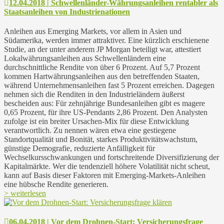
12.04.2018 | Schwellenländer-Währungsanleihen rentabler als
Staatsanleihen von Industrienationen
Anleihen aus Emerging Markets, vor allem in Asien und
Südamerika, werden immer attraktiver. Eine kürzlich erschienene
Studie, an der unter anderem JP Morgan beteiligt war, attestiert
Lokalwährungsanleihen aus Schwellenländern eine
durchschnittliche Rendite von über 6 Prozent. Auf 5,7 Prozent
kommen Hartwährungsanleihen aus den betreffenden Staaten,
während Unternehmensanleihen fast 5 Prozent erreichen. Dagegen
nehmen sich die Renditen in den Industrieländern äußerst
bescheiden aus: Für zehnjährige Bundesanleihen gibt es magere
0,65 Prozent, für ihre US-Pendants 2,86 Prozent. Den Analysten
zufolge ist ein breiter Ursachen-Mix für diese Entwicklung
verantwortlich. Zu nennen wären etwa eine gestiegene
Standortqualität und Bonität, starkes Produktivitätswachstum,
günstige Demografie, reduzierte Anfälligkeit für
Wechselkursschwankungen und fortschreitende Diversifizierung der
Kapitalmärkte. Wer die tendenziell höhere Volatilität nicht scheut,
kann auf Basis dieser Faktoren mit Emerging-Markets-Anleihen
eine hübsche Rendite generieren.
> weiterlesen
06.04.2018 | Vor dem Drohnen-Start: Versicherungsfrage