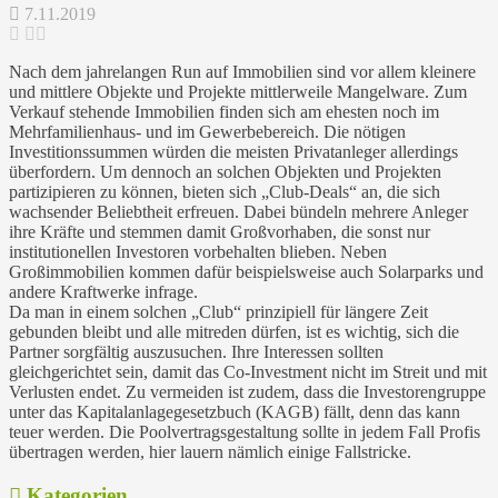
7.11.2019
Nach dem jahrelangen Run auf Immobilien sind vor allem kleinere
und mittlere Objekte und Projekte mittlerweile Mangelware. Zum
Verkauf stehende Immobilien finden sich am ehesten noch im
Mehrfamilienhaus- und im Gewerbebereich. Die nötigen
Investitionssummen würden die meisten Privatanleger allerdings
überfordern. Um dennoch an solchen Objekten und Projekten
partizipieren zu können, bieten sich „Club-Deals“ an, die sich
wachsender Beliebtheit erfreuen. Dabei bündeln mehrere Anleger
ihre Kräfte und stemmen damit Großvorhaben, die sonst nur
institutionellen Investoren vorbehalten blieben. Neben
Großimmobilien kommen dafür beispielsweise auch Solarparks und
andere Kraftwerke infrage.
Da man in einem solchen „Club“ prinzipiell für längere Zeit
gebunden bleibt und alle mitreden dürfen, ist es wichtig, sich die
Partner sorgfältig auszusuchen. Ihre Interessen sollten
gleichgerichtet sein, damit das Co-Investment nicht im Streit und mit
Verlusten endet. Zu vermeiden ist zudem, dass die Investorengruppe
unter das Kapitalanlagegesetzbuch (KAGB) fällt, denn das kann
teuer werden. Die Poolvertragsgestaltung sollte in jedem Fall Profis
übertragen werden, hier lauern nämlich einige Fallstricke.
Kategorien