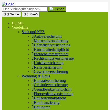
Suche
Menü
HOME
Vergleiche
Sach und KFZ
Autoversicherung
Motorradversicherung
Haftpflichtversicherung
Hundehalterhaftpflicht
Pferdehalterhaftpflicht
Rechtsschutzversicherung
Unfallversicherung
Reiseversicherung
Gewerbeversicherung
Wohnung & Haus
Hausratversicherung
Gebäudeversicherung
Grundbesitzerhaftpflicht
Photovoltaikversicherung
Bauherrenhaftpflicht
Baufinanzierung
Bausparen