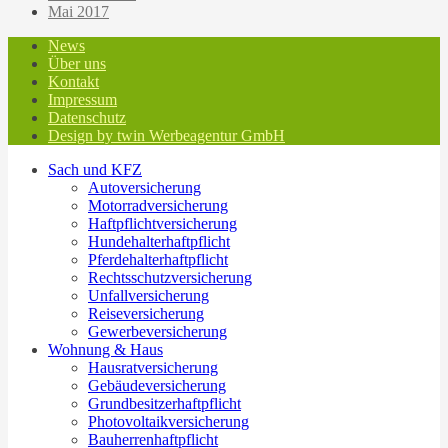
Mai 2017
News
Über uns
Kontakt
Impressum
Datenschutz
Design by twin Werbeagentur GmbH
Sach und KFZ
Autoversicherung
Motorradversicherung
Haftpflichtversicherung
Hundehalterhaftpflicht
Pferdehalterhaftpflicht
Rechtsschutzversicherung
Unfallversicherung
Reiseversicherung
Gewerbeversicherung
Wohnung & Haus
Hausratversicherung
Gebäudeversicherung
Grundbesitzerhaftpflicht
Photovoltaikversicherung
Bauherrenhaftpflicht