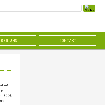
ÜBER UNS
KONTAKT
enheit
der
n. 2008
ent