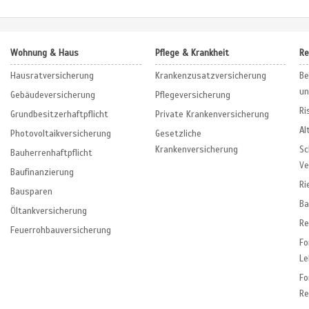
Wohnung & Haus
Pflege & Krankheit
Re
Hausratversicherung
Krankenzusatzversicherung
Be
un
Gebäudeversicherung
Pflegeversicherung
Ri
Grundbesitzerhaftpflicht
Private Krankenversicherung
Al
Photovoltaikversicherung
Gesetzliche
Krankenversicherung
Sc
Bauherrenhaftpflicht
Ve
Baufinanzierung
Ri
Bausparen
Ba
Öltankversicherung
Re
Feuerrohbauversicherung
F
Le
F
Re