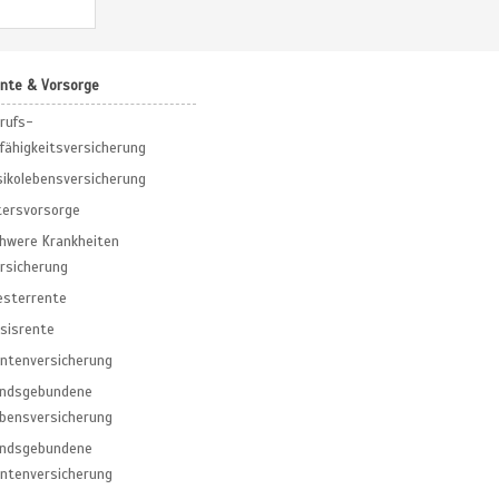
nte & Vorsorge
rufs­
fähigkeitsversicherung
sikolebensversicherung
tersvorsorge
hwere Krankheiten
rsicherung
esterrente
sisrente
ntenversicherung
ondsgebundene
bensversicherung
ondsgebundene
ntenversicherung