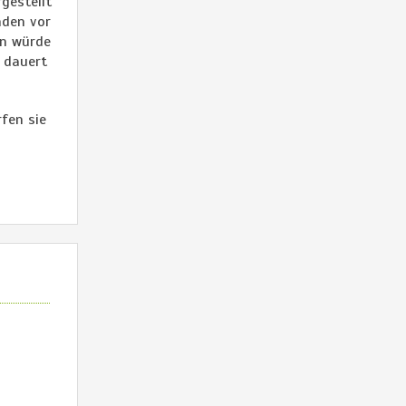
gestellt
nden vor
en würde
t dauert
rfen sie