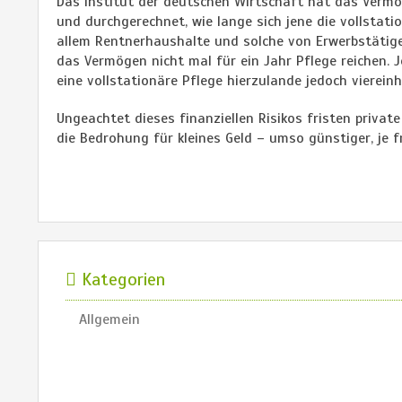
Das Institut der deutschen Wirtschaft hat das Vermö
und durchgerechnet, wie lange sich jene die vollstati
allem Rentnerhaushalte und solche von Erwerbstätigen
das Vermögen nicht mal für ein Jahr Pflege reichen. J
eine vollstationäre Pflege hierzulande jedoch viereinh
Ungeachtet dieses finanziellen Risikos fristen privat
die Bedrohung für kleines Geld – umso günstiger, je fr
Kategorien
Allgemein