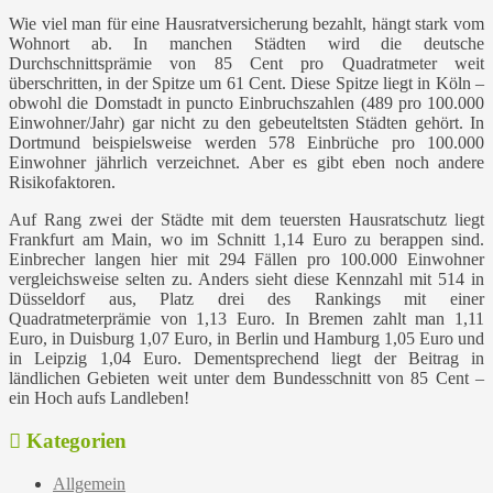
Wie viel man für eine Hausratversicherung bezahlt, hängt stark vom
Wohnort ab. In manchen Städten wird die deutsche
Durchschnittsprämie von 85 Cent pro Quadratmeter weit
überschritten, in der Spitze um 61 Cent. Diese Spitze liegt in Köln –
obwohl die Domstadt in puncto Einbruchszahlen (489 pro 100.000
Einwohner/Jahr) gar nicht zu den gebeuteltsten Städten gehört. In
Dortmund beispielsweise werden 578 Einbrüche pro 100.000
Einwohner jährlich verzeichnet. Aber es gibt eben noch andere
Risikofaktoren.
Auf Rang zwei der Städte mit dem teuersten Hausratschutz liegt
Frankfurt am Main, wo im Schnitt 1,14 Euro zu berappen sind.
Einbrecher langen hier mit 294 Fällen pro 100.000 Einwohner
vergleichsweise selten zu. Anders sieht diese Kennzahl mit 514 in
Düsseldorf aus, Platz drei des Rankings mit einer
Quadratmeterprämie von 1,13 Euro. In Bremen zahlt man 1,11
Euro, in Duisburg 1,07 Euro, in Berlin und Hamburg 1,05 Euro und
in Leipzig 1,04 Euro. Dementsprechend liegt der Beitrag in
ländlichen Gebieten weit unter dem Bundesschnitt von 85 Cent –
ein Hoch aufs Landleben!
Kategorien
Allgemein