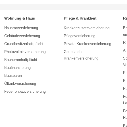
Wohnung & Haus
Pflege & Krankheit
Re
Hausratversicherung
Krankenzusatzversicherung
Be
un
Gebäudeversicherung
Pflegeversicherung
Ri
Grundbesitzerhaftpflicht
Private Krankenversicherung
Al
Photovoltaikversicherung
Gesetzliche
Krankenversicherung
Sc
Bauherrenhaftpflicht
Ve
Baufinanzierung
Ri
Bausparen
Ba
Öltankversicherung
Re
Feuerrohbauversicherung
F
Le
F
Re
Ka