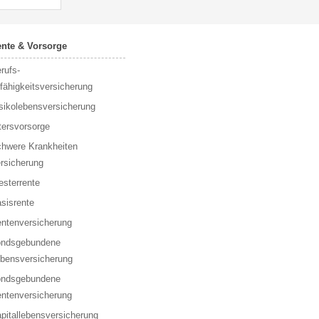
nte & Vorsorge
rufs­
fähigkeitsversicherung
sikolebensversicherung
tersvorsorge
hwere Krankheiten
rsicherung
esterrente
sisrente
ntenversicherung
ondsgebundene
bensversicherung
ondsgebundene
ntenversicherung
pitallebensversicherung