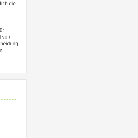
ich die
ür
t von
scheidung
en