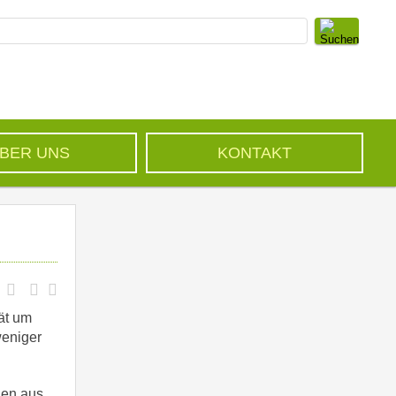
BER UNS
KONTAKT
ät um
weniger
den aus,