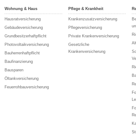
Wohnung & Haus
Pflege & Krankheit
Re
Hausratversicherung
Krankenzusatzversicherung
Be
un
Gebäudeversicherung
Pflegeversicherung
Ri
Grundbesitzerhaftpflicht
Private Krankenversicherung
Al
Photovoltaikversicherung
Gesetzliche
Krankenversicherung
Sc
Bauherrenhaftpflicht
Ve
Baufinanzierung
Ri
Bausparen
Ba
Öltankversicherung
Re
Feuerrohbauversicherung
F
Le
F
Re
Ka
St