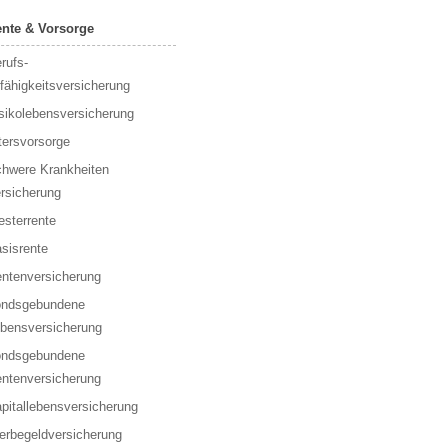
nte & Vorsorge
rufs­
fähigkeitsversicherung
sikolebensversicherung
tersvorsorge
hwere Krankheiten
rsicherung
esterrente
sisrente
ntenversicherung
ondsgebundene
bensversicherung
ondsgebundene
ntenversicherung
pitallebensversicherung
erbegeldversicherung