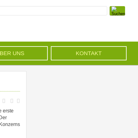
BER UNS
KONTAKT
 erste
Der
-Konzerns