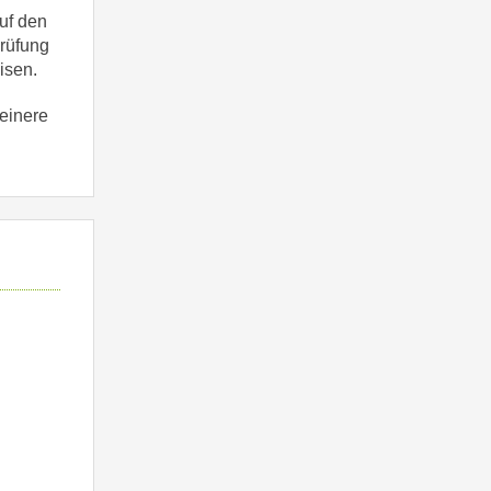
auf den
prüfung
isen.
leinere