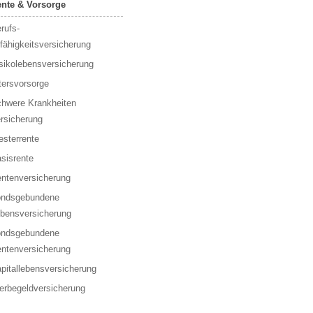
nte & Vorsorge
rufs­
fähigkeitsversicherung
sikolebensversicherung
tersvorsorge
hwere Krankheiten
rsicherung
esterrente
sisrente
ntenversicherung
ondsgebundene
bensversicherung
ondsgebundene
ntenversicherung
pitallebensversicherung
erbegeldversicherung