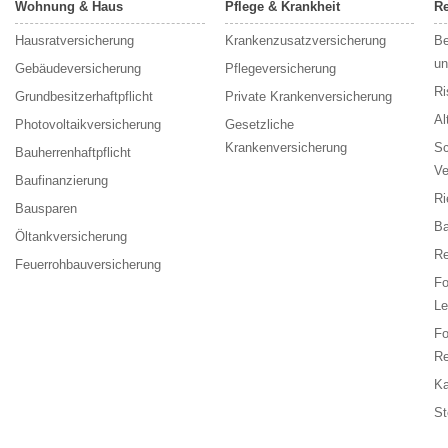
Wohnung & Haus
Pflege & Krankheit
Re
Hausratversicherung
Krankenzusatzversicherung
Be
un
Gebäudeversicherung
Pflegeversicherung
Ri
Grundbesitzerhaftpflicht
Private Krankenversicherung
Al
Photovoltaikversicherung
Gesetzliche
Krankenversicherung
Sc
Bauherrenhaftpflicht
Ve
Baufinanzierung
Ri
Bausparen
Ba
Öltankversicherung
Re
Feuerrohbauversicherung
F
Le
F
Re
Ka
St